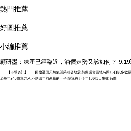
熱門推薦
好圖推薦
小編推薦
顧研墨：凍產已經臨近，油價走勢又該如何？ 9.19
【市場資訊】 因擔憂因天然氣開采引發地震,荷蘭議會當地時間15日以多數票
至每年240億立方米,不到四年前產量的一半,提議將于今年10月1日生效 荷蘭