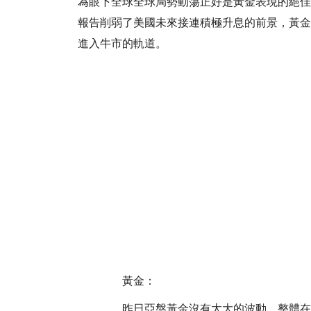
為眼下全球全球局勢動蕩正好是黃金表現的絕佳
報告削弱了美國未來接連積極升息的前景，黃金周
進入牛市的軌道。
黃金：
昨日亞盤黃金沒有太大的波動，整體在3