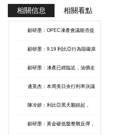
相關信息
相關看點
顧研墨：OPEC凍產會議能否提
振油價？9. 19現貨原油瀝青操作
顧研墨：9.19 利比亞行為阻礙原
布局
油市場的再平衡，現貨原油W形
顧研墨：凍產已經臨近，油價走
態形成
勢又該如何？ 9.19現貨原油、天
邊英杰：本周美日央行利率決議
然氣操作布局
將至，現貨黃金操作應做好這些
陳冷妍：利比亞黑天鵝頻起，
準備
9.19現貨原油高開后怎么走
顧研墨：黃金破低盤整難反彈，