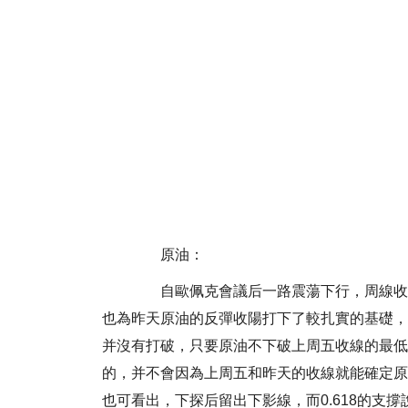
原油：
自歐佩克會議后一路震蕩下行，周線收陰
也為昨天原油的反彈收陽打下了較扎實的基礎，雖
并沒有打破，只要原油不下破上周五收線的最低
的，并不會因為上周五和昨天的收線就能確定原
也可看出，下探后留出下影線，而0.618的支