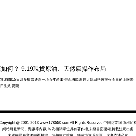
何？ 9.19現貨原油、天然氣操作布局
時間15日以多數票通過一項五年產出提議,將歐洲最大氣田格羅寧根產量的上限降
日生效 荷蘭
Copyright @ 2001-2013 www.178550.com All Rights Reserved 中國商業網 版權所
網站所登新聞、資訊等內容, 均為相關單位具有著作權,未經書面授權,轉載注明出處
未經中國商業網書面授權，請勿建立鏡像，轉載請注明來源，違者依法必究