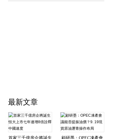
OPEC會議將助推油價下行？
9.19現貨黃金、原油走勢分析
最新文章
首家三千億房企將誕生
顧研墨：OPEC凍產會