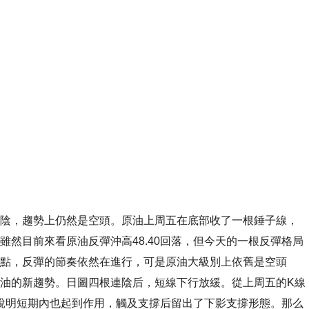
，趨勢上仍然是空頭。原油上周五在底部收了一根錘子線，
然目前來看原油反彈沖高48.40回落，但今天的一根反彈格局
點，反彈的節奏依然在進行，可是原油大級別上依舊是空頭
油的新趨勢。日圖四根連陰后，短線下行放緩。從上周五的K線
撐說明短期內也起到作用，觸及支撐后留出了下影支撐形態。那么