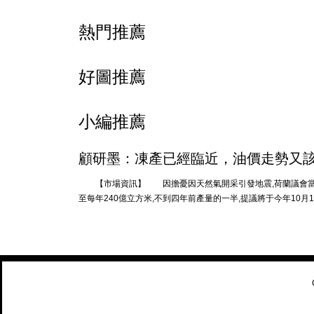
熱門推薦
好圖推薦
小編推薦
顧研墨：凍產已經臨近，油價走勢又該如
【市場資訊】 因擔憂因天然氣開采引發地震,荷蘭議會當地
至每年240億立方米,不到四年前產量的一半,提議將于今年10月1