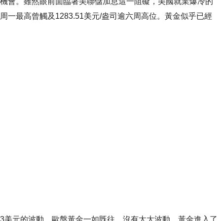
機會。雖然眼前面臨著美聯儲加息這一阻礙，美國就業爆冷的
一最高曾觸及1283.51美元/盎司逾六周高位。黃金似乎已經
美元的波動，歐盤黃金一如既往，沒有太大波動，黃金進入了