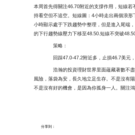
本周首先得關注46.70附近的支撐作用，短線
持看空但不追空。短線圖：4小時走出兩個浪形下
小時顯示處于下跌趨勢中整理，但是進入尾端，
的下行趨勢線壓力下移至48.50.短線不突破4
策略：
回踩47.0-47.2附近多，止損46.7美元
浩瀚的投資理財世界里面蘊藏著數不盡的
風險，落袋為安，長久地立足生存。不是沒有陽
不是沒有好的機會，是因為你孤身一人。關注鴻卓，關
分享到：