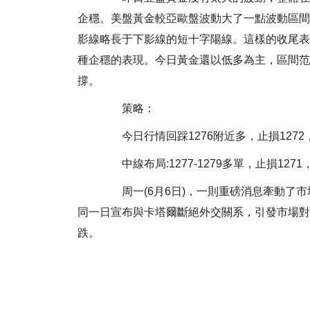
企穩。美盤黃金較亞歐盤波動大了一點波動區間在12
影線略長于下影線的短十字陽線。這樣的收尾表
種企穩的表現。今日黃金還以低多為主，區間范圍
撐。
策略：
今日行情回踩1276附近多，止損1272，目標
中線布局:1277-1279多單，止損1271，
周一(6月6日)，一則重磅消息牽動了市
同一日宣布與卡塔爾斷絕外交關系，引發市場對
跌。