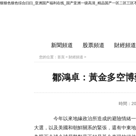
狠狠色狠色综合曰曰_亚洲国产福利在线_国产亚洲一级高清_精品国产一区二区三区
新聞頻道
股票頻道
財經頻道
您的位置：
首頁
>
財經頻道
>
鄒鴻卓：黃金多空博
時間：2017
今年以來地緣政治所造成的避險情緒一直
大選，以及美國和朝鮮關系的緊張，還有中東地