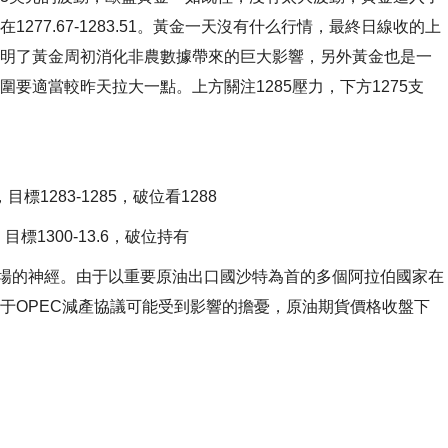
77.67-1283.51。黃金一天沒有什么行情，最終日線收的上
明了黃金周初消化非農數據帶來的巨大影響，另外黃金也是一
要適當較昨天拉大一點。上方關注1285壓力，下方1275支
1283-1285，破位看1288
目標1300-13.6，破位持有
場的神經。由于以重要原油出口國沙特為首的多個阿拉伯國家在
于OPEC減產協議可能受到影響的擔憂，原油期貨價格收盤下