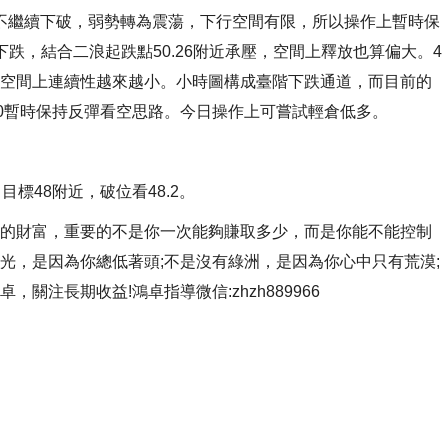
若不繼續下破，弱勢轉為震蕩，下行空間有限，所以操作上暫時保
跌，結合二浪起跌點50.26附近承壓，空間上釋放也算偏大。4
空間上連續性越來越小。小時圖構成臺階下跌通道，而目前的
8.50暫時保持反彈看空思路。今日操作上可嘗試輕倉低多。
，目標48附近，破位看48.2。
財富，重要的不是你一次能夠賺取多少，而是你能不能控制
光，是因為你總低著頭;不是沒有綠洲，是因為你心中只有荒漠;
注長期收益!鴻卓指導微信:zhzh889966