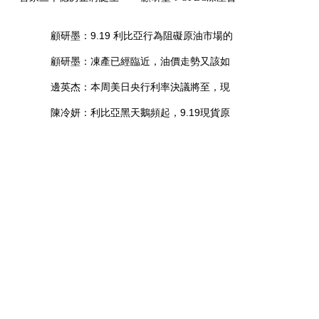
恒大上市七年連增8倍
議能否提振油價？9. 19
顧研墨：9.19 利比亞行為阻礙原油市場的
詮釋中國速度
現貨原油瀝青操作布局
再平衡，現貨原油W形態形成
顧研墨：凍產已經臨近，油價走勢又該如
何？ 9.19現貨原油、天然氣操作布局
邊英杰：本周美日央行利率決議將至，現
貨黃金操作應做好這些準備
陳冷妍：利比亞黑天鵝頻起，9.19現貨原
油高開后怎么走