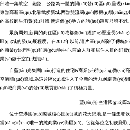
部唯一集航空、鐵路、公路為一體的開(kāi)發(fā)區(qū),呈現(xi
東臨高新區(qū),北靠武侯新城,西臨雙流國(guó)際機(jī)場(chǎn
的高校師生消費(fèi)群體,使這個(gè)地方的話(huà)題度只增不減
眾所周知,新興的商住區(qū)域都會(huì)經(jīng)歷漫長(zhǎn
區(qū)域的發(fā)展程度。在2012年以前,這片區(qū)域除了傳統(t
的商業(yè)街區(qū)和購(gòu)物中心,商旅人群和居住人群的消費(fè
業(yè)處于空白狀態(tài)。
自藍(lán)光集團(tuán)打造的住宅&商業(yè)強(qiáng)勢(
空港國(guó)際城,為這片區(qū)域注入了全新的活力,純商業(yè)街區
(qū)域商業(yè)的發(fā)展貢獻(xiàn)了積極力量。
藍(lán)光·空港國(guó)際
位于空港國(guó)際城核心區(qū)域的花天錦地,是一條集餐飲
當(dāng)時(shí)唯一的純商業(yè)街區(qū)。它從落位之初便賺