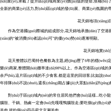
(kāi)業(yè),承載了提升區(qū)域商業(yè)價(jià)值的使命,填補
全新的商業(yè)活力,對(duì)區(qū)域的發(fā)展、商業(yè)氛圍
花天錦地項(xiàng
作為空港國(guó)際城的組成部分,花天錦地承擔(dān)了空港國
(xiàn)的“被消費(fèi)者認(rèn)可”的優(yōu)勢(shì)逐漸明顯。
花天錦地實(shí
花天整體以巴蜀特色餐飲為主題,經(jīng)歷了6年的穩(wěn)定
樂(lè)商家,整體開(kāi)攤率達(dá)98%以上。作為空港區(
余戶(hù),這片區(qū)域的不少食客,都是這里的回頭客;比如說(sh
年排隊(duì)不說(shuō),還長(zhǎng)期占據(jù)大眾點(diǎn)評(
對(duì)于區(qū)域內(nèi)的常住居民他們會(huì)這樣...吃
腦殼、干鍋、熱鹵一定會(huì)先嘎嘎鴨腦殼走;要吃個(gè)魚(yú)
羊肉,就約個(gè)四品府北京涮羊肉...