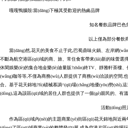
嘎嘎鴨腦殼:當(dāng)下極其受歡迎的熱鹵品牌
知名餐飲品牌巴色魚(
以上僅為部分餐飲
當(dāng)然,花天的美食不止于此,巴蜀鼎味火鍋、左岸網(w
不斷為航空港區(qū)域的商、旅、常住食客帶來(lái)新的味蕾選擇
休閑娛樂(lè)的集合地金樂(lè)迪量販?zhǔn)終TV、靜雅軒茶
(wǎng)咖等等,不僅為商務(wù)人群提供了商務(wù)洽談的空間,也
合。基于花天錦地?fù)碛械慕謪^(qū)場(chǎng)地優(yōu)勢(shì),
(dòng),這為該區(qū)域的居住人群也提供了一個(gè)親民的、有
活動(dòng)
作為區(qū)域內(nèi)的主題商業(yè)街區(qū)花天錦地與近兩年開(
(dòng)了區(qū)域商業(yè)的整體發(fā)展,成為空港片區(qū)吃喝