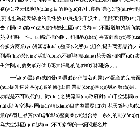
務(wù)花天錦地項(xiàng)目的過(guò)程中,遵循“業(yè)態(tà
原則,也為花天錦地的良性發(fā)展提供了沃土。但隨著消費(fèi)升級
去了開(kāi)業(yè)之初的稀缺性,區(qū)域內(nèi)不斷增加的新
熱度和唯一性。面臨這樣的阻力和挑戰(zhàn),嘉寶商業(yè)團(tuán)隊
合多方商業(yè)資源,調(diào)整業(yè)態(tài)組合,提升商源品質(zhì
列經(jīng)營(yíng)活動(dòng),不斷增強(qiáng)花天錦地的區(
生活圈,刷新受眾對(duì)花天錦地的認(rèn)知和想象力。
一個(gè)區(qū)域的發(fā)展必然伴隨著商業(yè)配套的完善而
(huì)提升這片區(qū)域的價(jià)值,帶動(dòng)區(qū)域的發(fā)展
功能是不可取代的。對(duì)此,雙流區(qū)政府對(duì)于空港國(gu
(lái),隨著空港組團(tuán)項(xiàng)目的整體發(fā)力,花天錦地也必定在
業(yè)管理品質(zhì),調(diào)整商業(yè)組合等一系列的動(dòng
為大空港區(qū)域內(nèi)不可多得的一張閃耀名片!
關(guān)鍵詞：