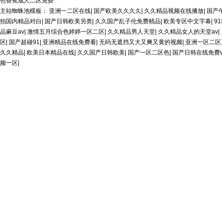
色香蕉成人二区免费
主站蜘蛛池模板：
亚洲一二区在线
|
国产欧美久久久久
|
久久精品视频在线播放
|
国产
拍国内精品对白
|
国产日韩欧美另类
|
久久国产乱子伦免费精品
|
欧美专区中文字幕
|
9
品麻豆av
|
激情五月综合色婷婷一区二区
|
久久精品男人天堂
|
久久精品女人的天堂av
|
区
|
国产超碰91
|
亚洲精品在线免费看
|
无码无遮挡又大又爽又黄的视频
|
亚洲一区二区
久久精品
|
欧美日本精品在线
|
久久国产日韩欧美
|
国产一区二区色
|
国产日韩在线免费
频一区
|