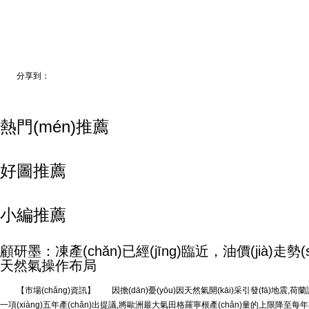
分享到：
熱門(mén)推薦
好圖推薦
小編推薦
顧研墨：凍產(chǎn)已經(jīng)臨近，油價(jià)走勢(
天然氣操作布局
【市場(chǎng)資訊】 因擔(dān)憂(yōu)因天然氣開(kāi)采引發(fā)地震,荷蘭議會(hu
一項(xiàng)五年產(chǎn)出提議,將歐洲最大氣田格羅寧根產(chǎn)量的上限降至每