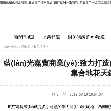
狠狠色狠色综合曰曰_亚洲国产福利在线_国产亚洲一级高清_精品国产一区二区三区
新聞?lì)l道
股票頻道
財(cái)經(jīng)頻道
您的位置：
首頁(yè)
>
股票頻道
>
藍(lán)光嘉寶商業(yè):致力打
集合地花天
時(shí)間：2019-08-16 16:54:07
航空港從來(lái)就是炙手可熱的潛力開(kāi)發(fā)地—西南航空港經(j