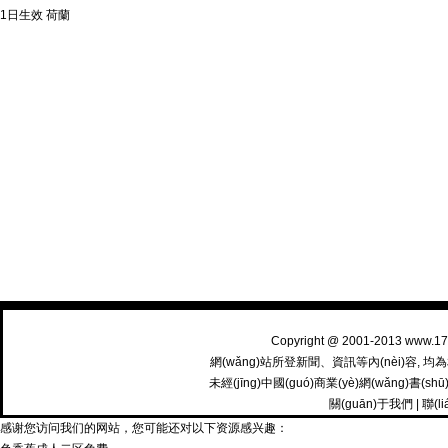
1日生效 荷蘭
Copyright @ 2001-2013 www.
網(wǎng)站所登新聞、資訊等內(nèi)容, 均為相關
未經(jīng)中國(guó)商業(yè)網(wǎng)書(
關(guān)于我們
|
聯(l
感谢您访问我们的网站，您可能还对以下资源感兴趣：